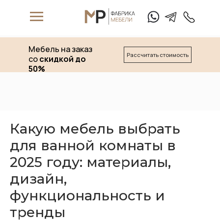
Мебель на заказ
Рассчитать стоимость
со
скидкой до
50%
W
hat's App
T
elegam
Какую мебель выбрать
для ванной комнаты в
2025 году: материалы,
+7 (911) 
дизайн,
функциональность и
Матрасы
тренды