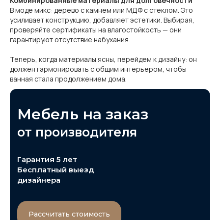
Комбинированные материалы для долговечности
В моде микс: дерево с камнем или МДФ с стеклом. Это
усиливает конструкцию, добавляет эстетики. Выбирая,
проверяйте сертификаты на влагостойкость — они
гарантируют отсутствие набухания.
Теперь, когда материалы ясны, перейдем к дизайну: он
должен гармонировать с общим интерьером, чтобы
ванная стала продолжением дома.
Мебель на заказ
от производителя
Гарантия 5 лет
Бесплатный выезд
дизайнера
Рассчитать стоимость