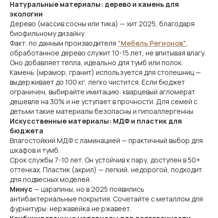
Натуральные материалы: дерево и камень для
экологии
Дерево (массив сосны или тика) — хит 2025, благодаря
биофильному дизайну.
Факт: по данным производителя
"Мебель Регионов"
,
обработанное дерево служит 10-15 лет, не впитывая влагу.
Оно добавляет тепла, идеально для тумб или полок.
Камень (мрамор, гранит) используется для столешниц —
выдерживает до 100 кг, легко чистится. Если бюджет
ограничен, выбирайте имитацию: кварцевый агломерат
дешевле на 30% и не уступает в прочности. Для семей с
детьми такие материалы безопасны и гипоаллергенны.
Искусственные материалы: МДФ и пластик для
бюджета
Влагостойкий МДФ с ламинацией — практичный выбор для
шкафов и тумб.
Срок службы 7-10 лет. Он устойчив к пару, доступен в 50+
оттенках. Пластик (акрил) — легкий, недорогой, подходит
для подвесных моделей.
Минус
— царапины, но в 2025 появились
антибактериальные покрытия. Сочетайте с металлом для
фурнитуры: нержавейка не ржавеет.