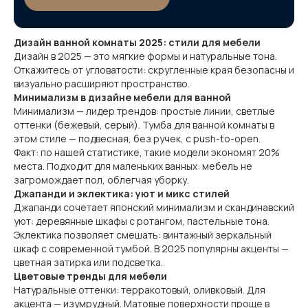
Дизайн ванной комнаты 2025: стили для мебели
Дизайн в 2025 — это мягкие формы и натуральные тона.
Откажитесь от угловатости: скругленные края безопасны и
визуально расширяют пространство.
Минимализм в дизайне мебели для ванной
Минимализм — лидер трендов: простые линии, светлые
оттенки (бежевый, серый). Тумба для ванной комнаты в
этом стиле — подвесная, без ручек, с push-to-open.
Факт: по нашей статистике, такие модели экономят 20%
места. Подходит для маленьких ванных: мебель не
загромождает пол, облегчая уборку.
Джапанди и эклектика: уют и микс стилей
Джапанди сочетает японский минимализм и скандинавский
уют: деревянные шкафы с ротангом, пастельные тона.
Эклектика позволяет смешать: винтажный зеркальный
шкаф с современной тумбой. В 2025 популярны акценты —
цветная затирка или подсветка.
Цветовые тренды для мебели
Натуральные оттенки: терракотовый, оливковый. Для
акцента — изумрудный. Матовые поверхности проще в