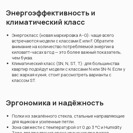
Энергоэффективность и
климатический класс
Энергокласс (новая маркировка A–G): чаще всего
встречаются модели с классами E или F. Обратите
внимание на количество потребляемой энергии в
киловатт-часах в год — это более важный показатель,
чем буква.
Климатический класс (SN, N, ST, T): для большинства
квартир подойдут модели с классами N или SN-N. Если у
вас жаркая кухня, стоит рассмотреть варианты с
классом ST.
Эргономика и надёжность
Полки из закалённого стекла, стальные направляющие
для ящиков и усиленные петли.
Зона свежести с температурой от 0 до 3 °C и Humidity
Zone для продления срока хранения продуктов.