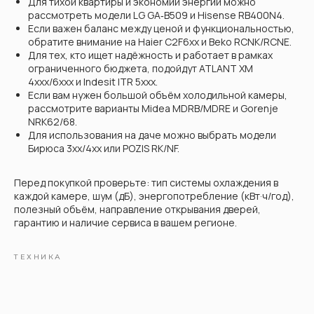
Для тихой квартиры и экономии энергии можно
рассмотреть модели LG GA‑B509 и Hisense RB400N4.
Если важен баланс между ценой и функциональностью,
обратите внимание на Haier C2F6xx и Beko RCNK/RCNE.
Для тех, кто ищет надёжность и работает в рамках
ограниченного бюджета, подойдут ATLANT ХМ
4xxx/6xxx и Indesit ITR 5xxx.
Если вам нужен большой объём холодильной камеры,
рассмотрите варианты Midea MDRB/MDRE и Gorenje
NRK62/68.
Для использования на даче можно выбрать модели
Бирюса 3xx/4xx или POZIS RK/NF.
Перед покупкой проверьте: тип системы охлаждения в
каждой камере, шум (дБ), энергопотребление (кВт·ч/год),
полезный объём, направление открывания дверей,
гарантию и наличие сервиса в вашем регионе.
ТЕХНИКА