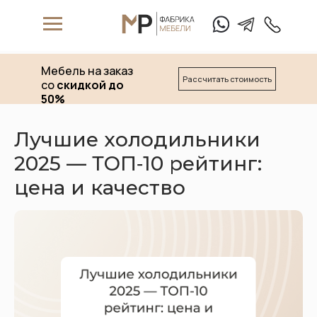
Мебель на заказ
Рассчитать стоимость
со
скидкой до
50%
Лучшие холодильники
2025 — ТОП‑10 рейтинг:
W
hat's App
T
elegam
цена и качество
+7 (911) 
Матрасы