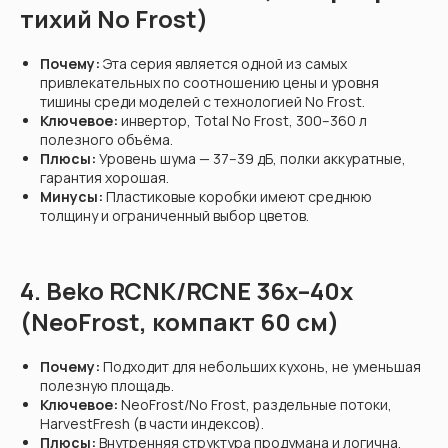
тихий No Frost)
Почему:
Эта серия является одной из самых
привлекательных по соотношению цены и уровня
тишины среди моделей с технологией No Frost.
Ключевое:
инвертор, Total No Frost, 300–360 л
полезного объёма.
Плюсы:
Уровень шума — 37–39 дБ, полки аккуратные,
гарантия хорошая.
Минусы:
Пластиковые коробки имеют среднюю
толщину и ограниченный выбор цветов.
4. Beko RCNK/RCNE 36x–40x
(NeoFrost, компакт 60 см)
Почему:
Подходит для небольших кухонь, не уменьшая
полезную площадь.
Ключевое:
NeoFrost/No Frost, раздельные потоки,
HarvestFresh (в части индексов).
Плюсы:
Внутренняя структура продумана и логична,