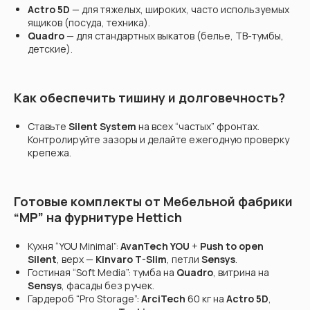
Actro 5D
— для тяжелых, широких, часто используемых
ящиков (посудa, техника).
Quadro
— для стандартных выкатов (белье, ТВ-тумбы,
детские).
Как обеспечить тишину и долговечность?
Ставьте
Silent System
на всех “частых” фронтах.
Контролируйте зазоры и делайте ежегодную проверку
крепежа.
Готовые комплекты от Мебельной фабрики
“МР” на фурнитуре Hettich
Кухня “YOU Minimal”:
AvanTech YOU
+
Push to open
Silent
, верх —
Kinvaro T-Slim
, петли
Sensys
.
Гостиная “Soft Media”: тумба на
Quadro
, витрина на
Sensys
, фасады без ручек.
Гардероб “Pro Storage”:
ArciTech
60 кг на
Actro 5D
,