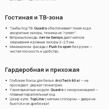
Гостиная и ТВ-зона
Тумбы под ТВ:
Quadro
обеспечивает тихий ход и
аккуратные зазоры, техника не “гуляет”.
Витрины/комоды:
петли Sensys
дают мягкое
закрывание и ровные зазоры 2–2,5 мм.
Минимализм: фасады с
Push to open
без ручек —
чистая плоскость и удобство.
Гардеробная и прихожая
Глубокие боксы для белья:
ArciTech 60 кг
— не
проседают, держат геометрию.
Узкие выкатные модули:
Quadro
с синхронизацией —
плавный параллельный ход.
Шкаф-купе:
TopLine
с мягким стопором — двери не
бьются и не дребезжат.