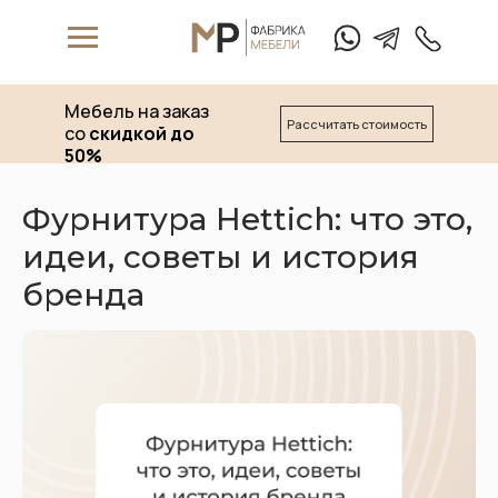
Мебель на заказ
Рассчитать стоимость
со
скидкой до
50%
Фурнитура Hettich: что это,
идеи, советы и история
W
hat's App
T
elegam
бренда
+7 (911) 
Матрасы