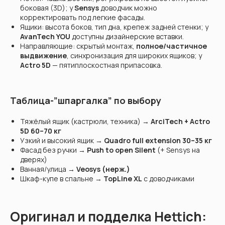
боковая (3D); у
Sensys
доводчик можно
корректировать под легкие фасады.
Ящики: высота боков, тип дна, крепеж задней стенки; у
AvanTech YOU
доступны дизайнерские вставки.
Направляющие: скрытый монтаж,
полное/частичное
выдвижение
, синхронизация для широких ящиков; у
Actro 5D
— пятиплоскостная припасовка.
Таблица-”шпаргалка” по выбору
Тяжёлый ящик (кастрюли, техника) →
ArciTech + Actro
5D 60–70 кг
Узкий и высокий ящик →
Quadro full extension 30–35 кг
Фасад без ручки →
Push to open Silent
(+ Sensys на
дверях)
Ванная/улица →
Veosys (нерж.)
Шкаф-купе в спальне →
TopLine XL
с доводчиками
Оригинал и подделка Hettich: