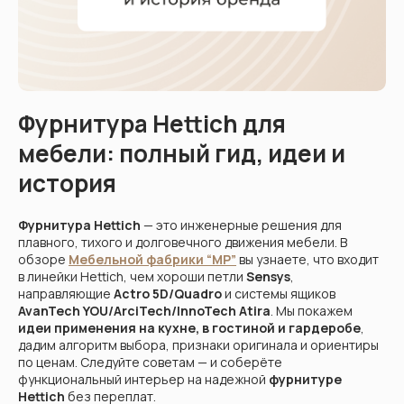
Кухни
Шкафы
Гардеробные
Диваны
Фурнитура Hettich для
мебели: полный гид, идеи и
история
Фурнитура Hettich
— это инженерные решения для
плавного, тихого и долговечного движения мебели. В
обзоре
Мебельной фабрики “МР”
вы узнаете, что входит
в линейки Hettich, чем хороши петли
Sensys
,
направляющие
Actro 5D/Quadro
и системы ящиков
AvanTech YOU/ArciTech/InnoTech Atira
. Мы покажем
идеи применения на кухне, в гостиной и гардеробе
,
дадим алгоритм выбора, признаки оригинала и ориентиры
по ценам. Следуйте советам — и соберёте
функциональный интерьер на надежной
фурнитуре
Hettich
без переплат.