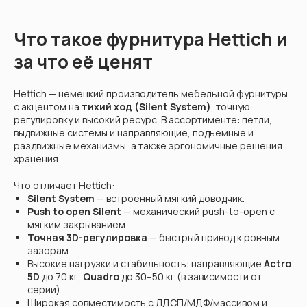
Что такое фурнитура Hettich и
за что её ценят
Hettich — немецкий производитель мебельной фурнитуры
с акцентом на
тихий ход (Silent System)
, точную
регулировку и высокий ресурс. В ассортименте: петли,
выдвижные системы и направляющие, подъемные и
раздвижные механизмы, а также эргономичные решения
хранения.
Что отличает Hettich:
Silent System
— встроенный мягкий доводчик.
Push to open Silent
— механический push-to-open с
мягким закрыванием.
Точная 3D-регулировка
— быстрый привод к ровным
зазорам.
Высокие нагрузки и стабильность: направляющие
Actro
5D
до 70 кг,
Quadro
до 30–50 кг (в зависимости от
серии).
Широкая совместимость с ЛДСП/МДФ/массивом и