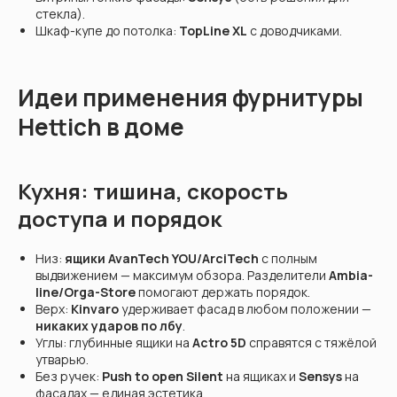
стекла).
Шкаф-купе до потолка:
TopLine XL
с доводчиками.
Идеи применения фурнитуры
Hettich в доме
Кухня: тишина, скорость
доступа и порядок
Низ:
ящики AvanTech YOU/ArciTech
с полным
выдвижением — максимум обзора. Разделители
Ambia-
line/Orga-Store
помогают держать порядок.
Верх:
Kinvaro
удерживает фасад в любом положении —
никаких ударов по лбу
.
Углы: глубинные ящики на
Actro 5D
справятся с тяжёлой
утварью.
Без ручек:
Push to open Silent
на ящиках и
Sensys
на
фасадах — единая эстетика.