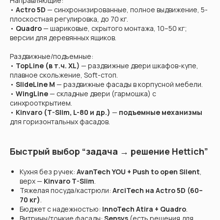
Направляющие:
•
Actro 5D
— синхронизированные, полное выдвижение, 5-
плоскостная регулировка, до 70 кг.
•
Quadro
— шариковые, скрытого монтажа, 10–50 кг;
версии для деревянных ящиков.
Раздвижные/подъемные:
•
TopLine (в т.ч. XL)
— раздвижные двери шкафов-купе,
плавное скольжение, Soft-стоп.
•
SlideLine M
— раздвижные фасады в корпусной мебели.
•
WingLine
— складные двери (гармошка) с
синхрооткрытием.
•
Kinvaro (T-Slim, L-80 и др.)
—
подъемные механизмы
для горизонтальных фасадов.
Быстрый выбор “задача → решение Hettich”
Кухня без ручек:
AvanTech YOU + Push to open Silent
,
верх —
Kinvaro T-Slim
.
Тяжелая посуда/кастрюли:
ArciTech на Actro 5D (60–
70 кг)
.
Бюджет с надежностью:
InnoTech Atira + Quadro
.
Витрины/тонкие фасады:
Sensys
(есть решения для