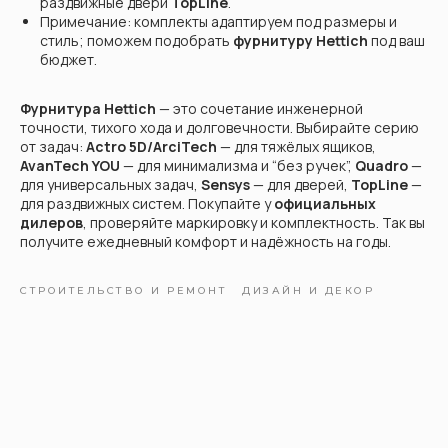
раздвижные двери
TopLine
.
Примечание: комплекты адаптируем под размеры и
стиль; поможем подобрать
фурнитуру Hettich
под ваш
бюджет.
Фурнитура Hettich
— это сочетание инженерной
точности, тихого хода и долговечности. Выбирайте серию
от задач:
Actro 5D/ArciTech
— для тяжёлых ящиков,
AvanTech YOU
— для минимализма и “без ручек”,
Quadro
—
для универсальных задач,
Sensys
— для дверей,
TopLine
—
для раздвижных систем. Покупайте у
официальных
дилеров
, проверяйте маркировку и комплектность. Так вы
получите ежедневный комфорт и надёжность на годы.
СТРОИТЕЛЬСТВО И РЕМОНТ
ДИЗАЙН И ДЕКОР