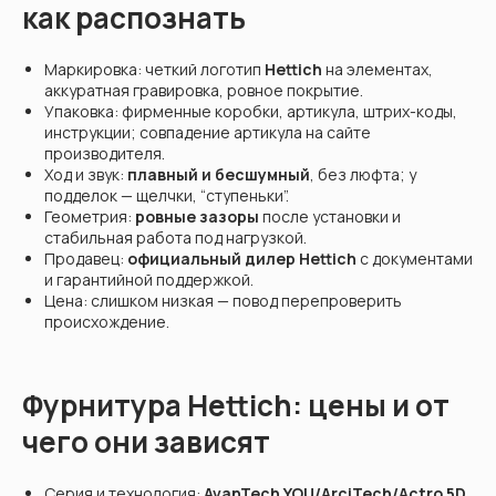
как распознать
Маркировка: четкий логотип
Hettich
на элементах,
аккуратная гравировка, ровное покрытие.
Упаковка: фирменные коробки, артикула, штрих-коды,
инструкции; совпадение артикула на сайте
производителя.
Ход и звук:
плавный и бесшумный
, без люфта; у
подделок — щелчки, “ступеньки”.
Геометрия:
ровные зазоры
после установки и
стабильная работа под нагрузкой.
Продавец:
официальный дилер Hettich
с документами
и гарантийной поддержкой.
Цена: слишком низкая — повод перепроверить
происхождение.
Фурнитура Hettich: цены и от
чего они зависят
Серия и технология:
AvanTech YOU/ArciTech/Actro 5D