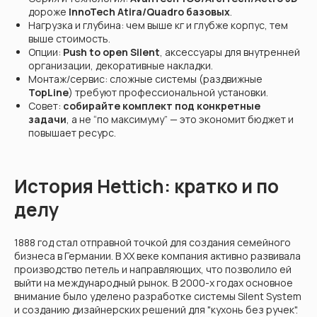
дороже
InnoTech Atira/Quadro базовых
.
Нагрузка и глубина: чем выше кг и глубже корпус, тем
выше стоимость.
Опции:
Push to open Silent
, аксессуары для внутренней
организации, декоративные накладки.
Монтаж/сервис: сложные системы (раздвижные
TopLine
) требуют профессиональной установки.
Совет:
собирайте комплект под конкретные
задачи
, а не “по максимуму” — это экономит бюджет и
повышает ресурс.
История Hettich: кратко и по
делу
1888 год стал отправной точкой для создания семейного
бизнеса в Германии. В XX веке компания активно развивала
производство петель и направляющих, что позволило ей
выйти на международный рынок. В 2000-х годах основное
внимание было уделено разработке системы Silent System
и созданию дизайнерских решений для "кухонь без ручек".