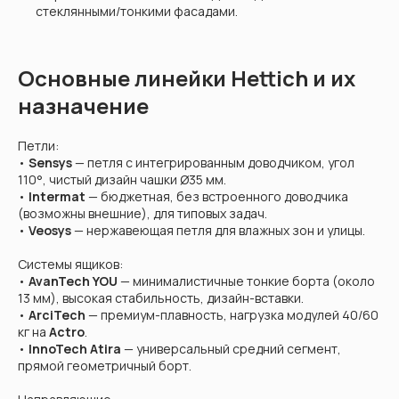
стеклянными/тонкими фасадами.
Основные линейки Hettich и их
назначение
Петли:
•
Sensys
— петля с интегрированным доводчиком, угол
110°, чистый дизайн чашки Ø35 мм.
•
Intermat
— бюджетная, без встроенного доводчика
(возможны внешние), для типовых задач.
•
Veosys
— нержавеющая петля для влажных зон и улицы.
Системы ящиков:
•
AvanTech YOU
— минималистичные тонкие борта (около
13 мм), высокая стабильность, дизайн-вставки.
•
ArciTech
— премиум-плавность, нагрузка модулей 40/60
кг на
Actro
.
•
InnoTech Atira
— универсальный средний сегмент,
прямой геометричный борт.