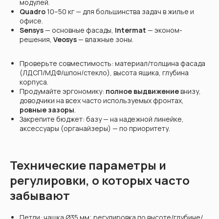
модулей.
Quadro
10–50 кг — для большинства задач в жилье и
офисе.
Sensys
— основные фасады,
Intermat
— эконом-
решения,
Veosys
— влажные зоны.
Проверьте совместимость: материал/толщина фасада
(ЛДСП/МДФ/шпон/стекло), высота ящика, глубина
корпуса.
Продумайте эргономику:
полное выдвижение
внизу,
доводчики на всех часто используемых фронтах,
ровные зазоры
.
Закрепите бюджет: базу — на надежной линейке,
аксессуары (органайзеры) — по приоритету.
Технические параметры и
регулировки, о которых часто
забывают
Петли: чашка Ø35 мм; регулировка по высоте/глубине/