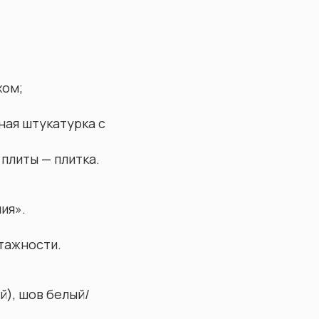
хом;
ная штукатурка с
 плиты — плитка.
ия».
тажности.
й), шов белый/