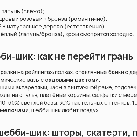
 латунь (свежо);
дровый розовый + бронза (романтично);
 + натуральное дерево (естественно).
ёплый (латунь/бронза), хром смотрится холодно.
би‑шик: как не перейти грань
елки на рейлингах/полках, стеклянные банки с д
амические вазы с
садовыми цветами
.
шими акварелями, часы в винтажной раме, подсвеч
хлы на стулья, плетёные корзины, салфетки с мер
10: 60% светлой базы, 30% пастельных оттенков, 1
 мелочами
, шебби‑шик любит воздух.
шебби‑шик: шторы, скатерти,