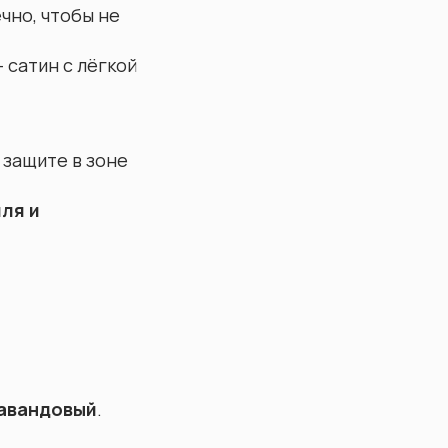
чно, чтобы не
 сатин с лёгкой
 защите в зоне
ля и
лавандовый
.