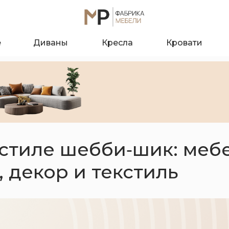
е
Диваны
Кресла
Кровати
 стиле шебби‑шик: мебе
, декор и текстиль
О к