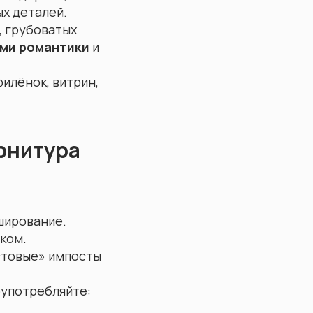
ых деталей.
, грубоватых
ами романтики
и
илёнок, витрин,
рнитура
ширование.
ком.
стовые» импосты
оупотребляйте: