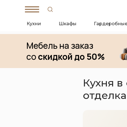
Кухни
Шкафы
Гардеробны
Мебель на заказ
со
скидкой до 50%
W
hat's App
T
elegam
Кухня в
отделка
Санкт-Петербург,
Кантемировская ул., д. 4