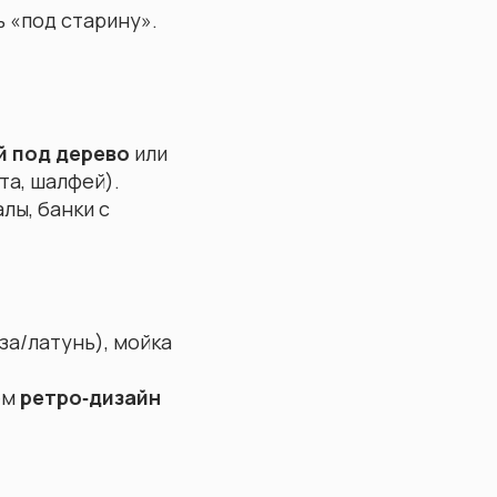
ь «под старину».
 под дерево
или
та, шалфей).
лы, банки с
за/латунь), мойка
ем
ретро‑дизайн