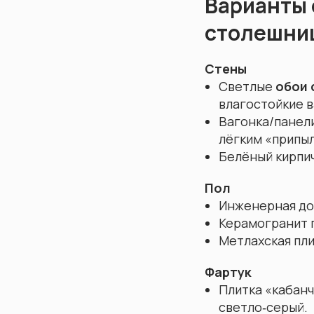
Варианты 
столешни
Стены
Светлые
обои 
влагостойкие в
Вагонка/панели
лёгким «припы
Белёный кирпич
Пол
Инженерная дос
Керамогранит п
Метлахская пли
Фартук
Плитка «кабанч
светло‑серый.