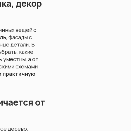
ка, декор
инных вещей с
ль
, фасады с
ные детали. В
ыбрать, какие
ь уместны, а от
скими схемами
о практичную
ичается от
ное дерево,