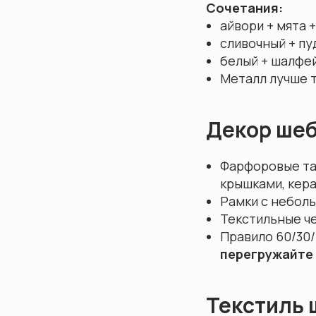
Сочетания:
айвори + мята +
сливочный + пу
белый + шалфей
Металл лучше т
Декор шеб
Фарфоровые тар
крышками, кер
Рамки с неболь
Текстильные че
Правило 60/30/
перегружайте
Текстиль 