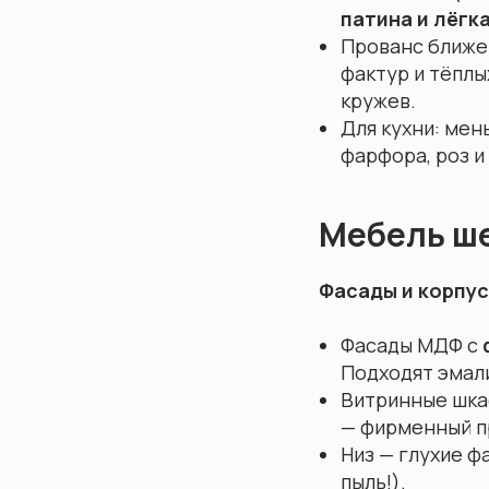
патина и лёгк
Прованс ближе 
фактур и тёплы
кружев.
Для кухни: мен
фарфора, роз и
Мебель ше
Фасады и корпу
Фасады МДФ с
Подходят эмал
Витринные шка
— фирменный пр
Низ — глухие ф
пыль!).