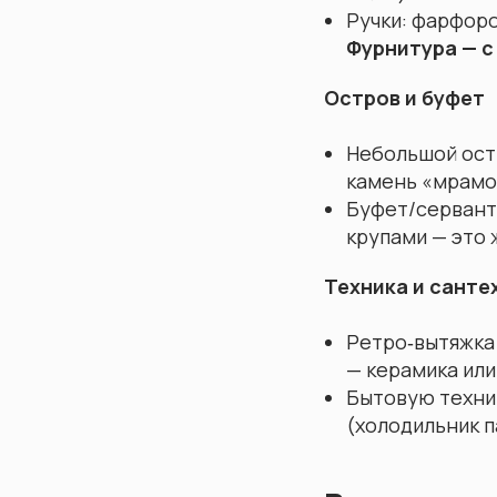
Ручки: фарфоро
Фурнитура — 
Остров и буфет
Небольшой ост
камень «мрамо
Буфет/сервант 
крупами — это 
Техника и санте
Ретро‑вытяжка 
— керамика или
Бытовую техник
(холодильник п