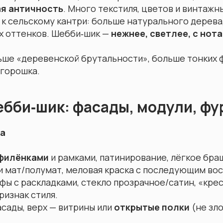
ая античность
. Много текстиля, цветов и винтажн
к сельскому кантри: больше натурального дерева
х оттенков. Шебби‑шик —
нежнее, светлее, с нот
ьше «деревенской брутальности», больше тонких ф
 горошка.
бби‑шик: фасады, модули, фу
са
филёнками
и рамками, патинирование, лёгкое бра
и мат/полумат, меловая краска с последующим вос
фы с раскладками, стекло прозрачное/сатин, «кре
изнак стиля.
асады, верх — витрины или
открытые полки
(не зл