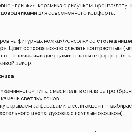
вые «грибки», керамика с рисунком, бронза/латун
с доводчиками
для современного комфорта.
ров на фигурных ножках/консолях со
столешницей
р». Цвет острова можно сделать контрастным (мя
со стеклянными дверцами: покажите фарфор, бока
живой декор.
хника
«каминного» типа, смеситель в стиле ретро (брон
 камень светлых тонов.
у скрываем за фасадами, а если акцент — выбира
астельного цвета, духовка с круглым окошком).