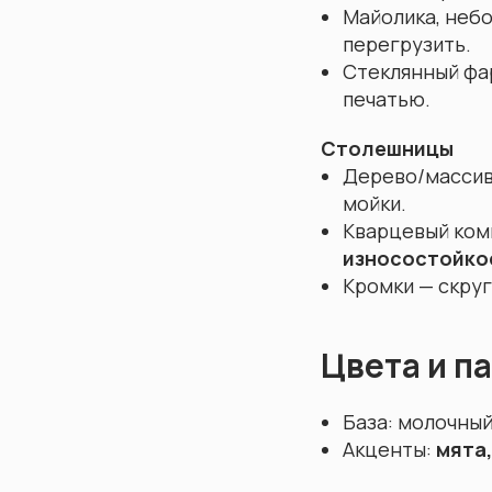
Майолика, неб
перегрузить.
Стеклянный фар
печатью.
Столешницы
Дерево/массив 
мойки.
Кварцевый ком
износостойко
Кромки — скру
Цвета и п
База: молочный
Акценты:
мята