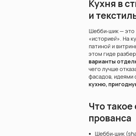
Кухня в с
и текстил
Шебби‑шик — это 
«историей». На к
патиной и витрин
этом гиде разбер
варианты отдел
чего лучше отказ
фасадов, идеями 
кухню, пригодну
Что такое
прованса
Шебби‑шик (sha