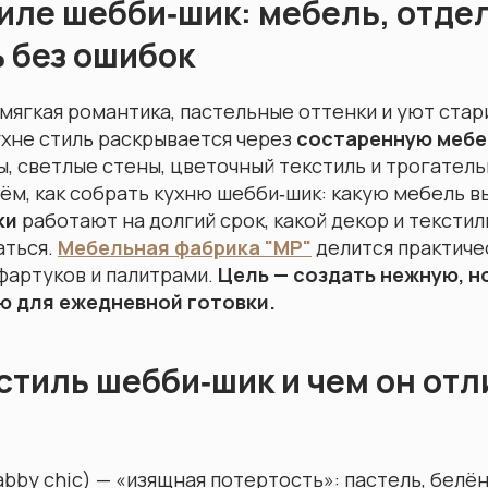
тиле шебби‑шик: мебель, отдел
ь без ошибок
Диваны
мягкая романтика, пастельные оттенки и уют стар
ухне стиль раскрывается через
состаренную мебе
ы, светлые стены, цветочный текстиль и трогатель
ём, как собрать кухню шебби‑шик: какую мебель в
ки
работают на долгий срок, какой декор и текстил
аться.
Мебельная фабрика "МР"
делится практиче
фартуков и палитрами.
Цель — создать нежную, н
ю для ежедневной готовки.
 стиль шебби‑шик и чем он отл
bby chic) — «изящная потертость»: пастель, белё