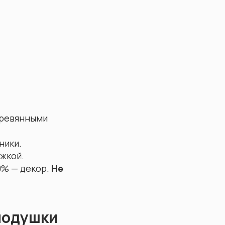
еревянными
ники.
ежкой.
0% — декор.
Не
 подушки