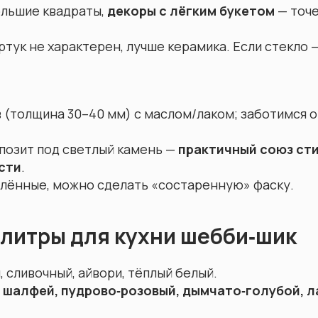
ольшие квадраты,
декоры с лёгким букетом
— точе
тук не характерен, лучше керамика. Если стекло —
(толщина 30–40 мм) с маслом/лаком; заботимся о
позит под светлый камень —
практичный союз сти
сти
.
глённые, можно сделать «состаренную» фаску.
алитры для кухни шебби‑шик
, сливочный, айвори, тёплый белый.
, шалфей, пудрово‑розовый, дымчато‑голубой, 