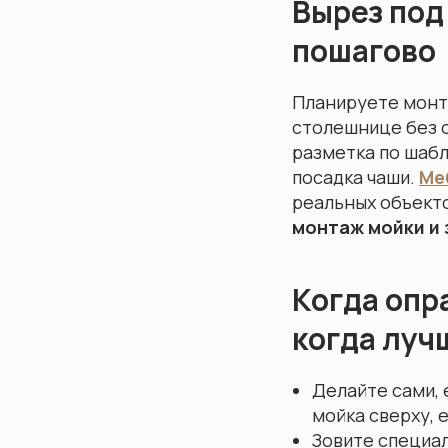
Вырез под
пошагово
Планируете монта
столешнице без с
разметка по шабл
посадка чаши.
Ме
реальных объект
монтаж мойки и 
Когда опр
когда луч
Делайте сами, 
мойка сверху, 
Зовите специал