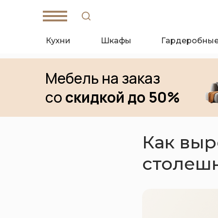
Кухни
Шкафы
Гардеробны
Мебель на заказ
со
скидкой до 50%
W
hat's App
T
elegam
Как выр
столеш
Санкт-Петербург,
Кантемировская ул., д. 4