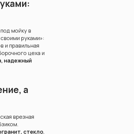
руками:
 под мойку в
«своими руками»:
в и правильная
борочного цеха и
з, надежный
ние, а
ская врезная
бзиком.
огранит, стекло
,