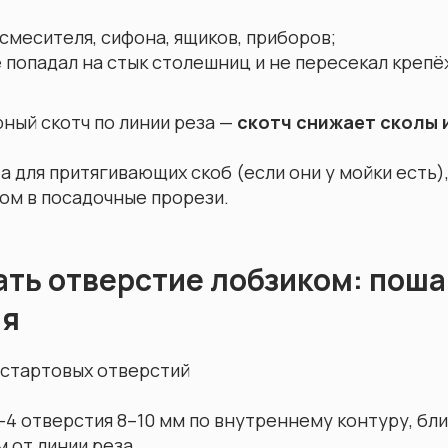
смесителя, сифона, ящиков, приборов;
 попадал на стык столешниц и не пересекал креп
ный скотч по линии реза —
скотч снижает сколы 
 для притягивающих скоб (если они у мойки есть),
ом в посадочные прорези.
ать отверстие лобзиком: пош
ия
 стартовых отверстий
4 отверстия 8–10 мм по внутреннему контуру, бли
м от линии реза.