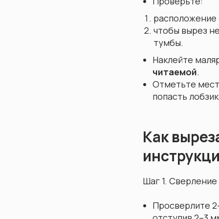
Проверьте:
расположение 
чтобы вырез не
тумбы.
Наклейте маляр
читаемой
.
Отметьте места
попасть лобзик
Как вырез
инструкц
Шаг 1. Сверление
Просверлите 2–
отступив 2–3 м