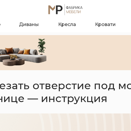
е
Диваны
Кресла
Кровати
езать отверстие под м
нице — инструкция
О к