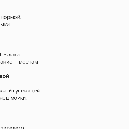
 нормой.
мки.
ПУ‑лака,
мание — местам
вой
вной гусеницей
нец мойки.
одителем).