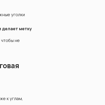
ёжные уголки
и делает метку
 чтобы не
аговая
же к углам,