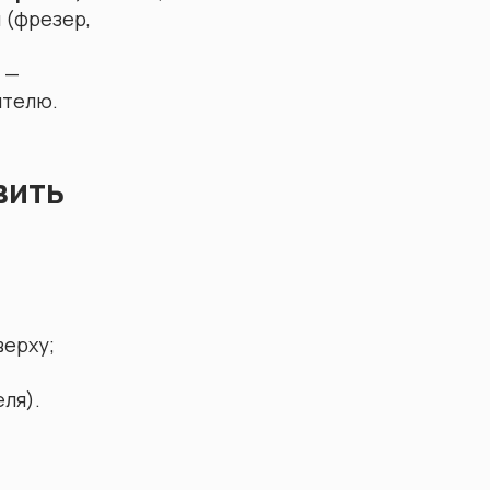
 (фрезер,
 —
ителю.
вить
верху;
ля).