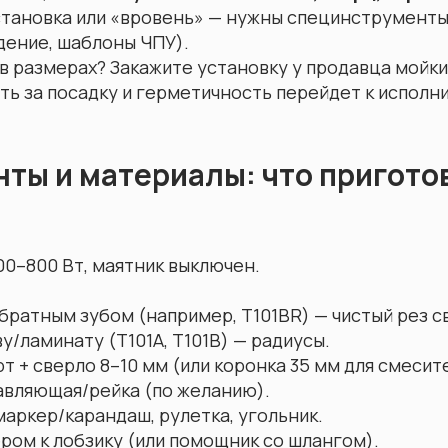
становка или «вровень» — нужны специнструменты
дение, шаблоны ЧПУ).
 размерах? Закажите установку у продавца мойки
ь за посадку и герметичность перейдет к исполн
ты и материалы: что пригото
0–800 Вт, маятник выключен.
обратным зубом (например, T101BR) — чистый рез с
у/ламинату (T101A, T101B) — радиусы.
 + сверло 8–10 мм (или коронка 35 мм для смесите
авляющая/рейка (по желанию).
маркер/карандаш, рулетка, угольник.
ром к лобзику (или помощник со шлангом).