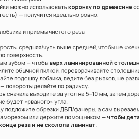
ойки можно использовать
коронку по древесине
с
 есть) — получится идеально ровно.
 лобзика и приёмы чистого реза
орость: средняя/чуть выше средней, чтобы не «жеч
ю поверхность.
ным зубом — чтобы
верх ламинированной столешн
пилите обычной пилкой, переворачивайте столешни
йте подошву лобзика, ведите без рывков, не разв
 — повороты делайте по радиусу.
ов сначала выходите за угол на 5–10 мм, затем до
не будет «рваного» угла.
у подложите обрезки ДВП/фанеры, а сам вырезае
саморезом или держите помощником —
чтобы дет
конце реза и не сколола ламинат
.