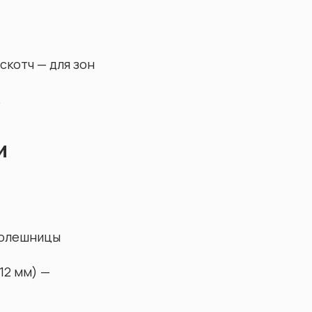
скотч — для зон
.
и
толешницы
12 мм) —