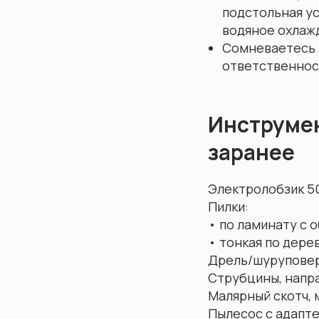
подстольная у
водяное охлаж
Сомневаетесь в
ответственност
Инструмен
заранее
Электролобзик 50
Пилки:
• по ламинату с 
• тонкая по дерев
Дрель/шуруповерт
Струбцины, напр
Малярный скотч, 
Пылесос с адапте