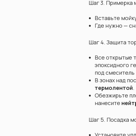
Шаг 3. Примерка 
Вставьте мойку
Где нужно — с
Шаг 4. Защита то
Все открытые 
эпоксидного г
под смеситель 
В зонах над п
термолентой
.
Обезжирьте пл
нанесите
нейт
Шаг 5. Посадка м
Установите уп