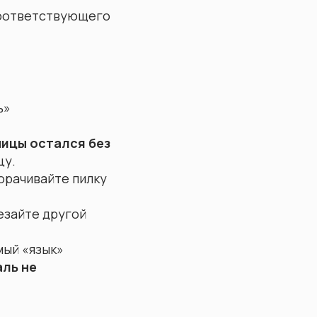
оответствующего
ь»
ицы остался без
цу.
орачивайте пилку
резайте другой
мый «язык»
аль не