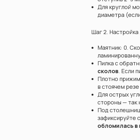
Для круглой м
диаметра (если
Шаг 2. Настройка
Маятник: 0. Ск
ламинированну
Пилка с обрат
сколов
. Если 
Плотно прижима
в стоячем резе
Для острых угл
стороны — так 
Под столешниц
зафиксируйте 
обломилась в 