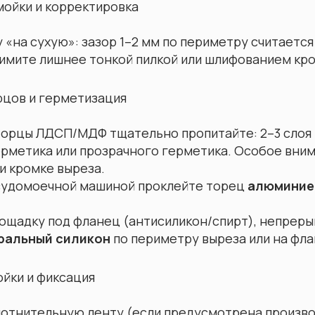
мойки и корректировка
 «на сухую»: зазор 1–2 мм по периметру считается
нимите лишнее тонкой пилкой или шлифованием кро
рцов и герметизация
торцы ЛДСП/МДФ тщательно пропитайте: 2–3 слоя 
ерметика или прозрачного герметика. Особое вни
и кромке выреза.
осудомоечной машиной проклейте торец
алюминие
ощадку под фланец (антисиликон/спирт), непреры
ральный силикон
по периметру выреза или на фла
ойки и фиксация
лотнительную ленту (если предусмотрена произв