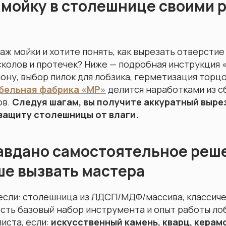
 мойку в столешнице своими 
Диваны
ж мойки и хотите понять, как вырезать отверстие
колов и протечек? Ниже — подробная инструкция 
ону, выбор пилок для лобзика, герметизация торцо
бельная фабрика «МР»
делится наработками из с
ов.
Следуя шагам, вы получите аккуратный выре
защиту столешницы от влаги.
авдано самостоятельное реше
ше вызвать мастера
если: столешница из ЛДСП/МДФ/массива, классиче
есть базовый набор инструмента и опыт работы ло
иста, если:
искусственный камень, кварц, керам