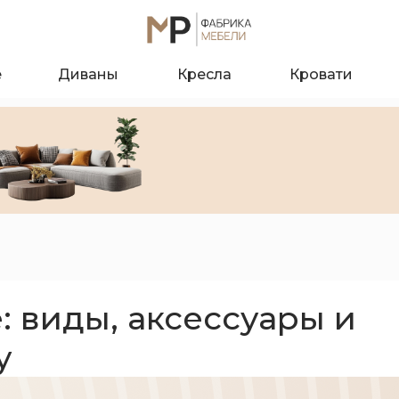
е
Диваны
Кресла
Кровати
: виды, аксессуары и
у
О к