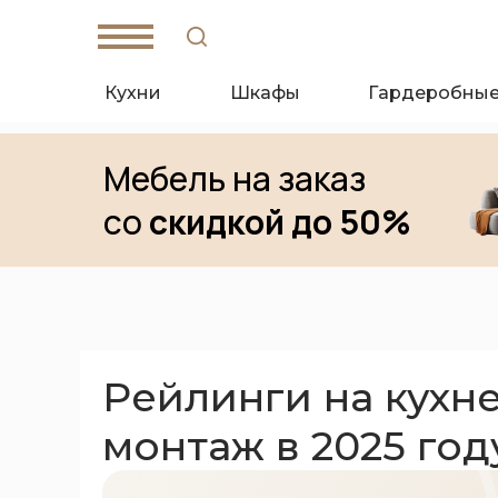
Кухни
Шкафы
Гардеробны
Мебель на заказ
со
скидкой до 50%
W
hat's App
T
elegam
Рейлинги на кухне
монтаж в 2025 год
Санкт-Петербург,
Кантемировская ул., д. 4