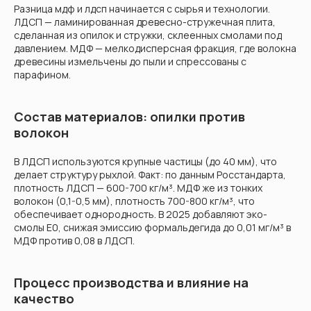
Разница мдф и лдсп начинается с сырья и технологии.
ЛДСП — ламинированная древесно-стружечная плита,
сделанная из опилок и стружки, склеенных смолами под
давлением. МДФ — мелкодисперсная фракция, где волокна
древесины измельчены до пыли и спрессованы с
парафином.
Состав материалов: опилки против
волокон
В ЛДСП используются крупные частицы (до 40 мм), что
делает структуру рыхлой. Факт: по данным Росстандарта,
плотность ЛДСП — 600-700 кг/м³. МДФ же из тонких
волокон (0,1-0,5 мм), плотность 700-800 кг/м³, что
обеспечивает однородность. В 2025 добавляют эко-
смолы E0, снижая эмиссию формальдегида до 0,01 мг/м³ в
МДФ против 0,08 в ЛДСП.
Процесс производства и влияние на
качество