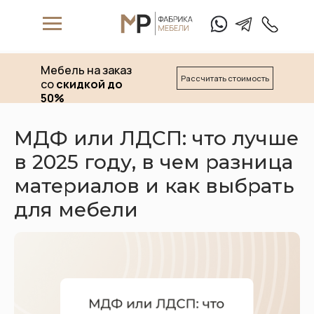
Мебель на заказ
Рассчитать стоимость
со
скидкой до
50%
МДФ или ЛДСП: что лучше
в 2025 году, в чем разница
W
hat's App
T
elegam
материалов и как выбрать
для мебели
+7 (911) 
Матрасы