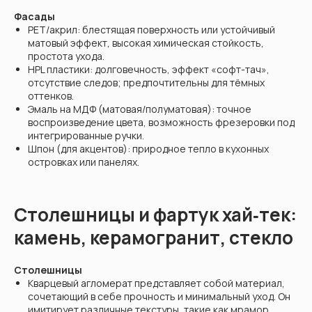
Фасады
PET/акрил: блестящая поверхность или устойчивый
матовый эффект, высокая химическая стойкость,
простота ухода.
HPL пластики: долговечность, эффект «софт-тач»,
отсутствие следов; предпочтительны для тёмных
оттенков.
Эмаль на МДФ (матовая/полуматовая): точное
воспроизведение цвета, возможность фрезеровки под
интегрированные ручки.
Шпон (для акцентов): природное тепло в кухонных
островках или панелях.
Столешницы и фартук хай‑тек:
камень, керамогранит, стекло
Столешницы
Кварцевый агломерат представляет собой материал,
сочетающий в себе прочность и минимальный уход. Он
имитирует различные текстуры, такие как мрамор,