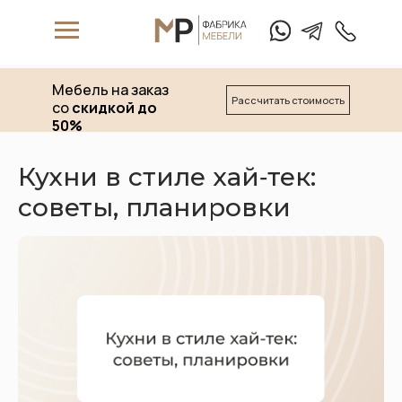
Мебель на заказ
Рассчитать стоимость
со
скидкой до
50%
Кухни в стиле хай‑тек:
советы, планировки
W
hat's App
T
elegam
+7 (911) 
Матрасы