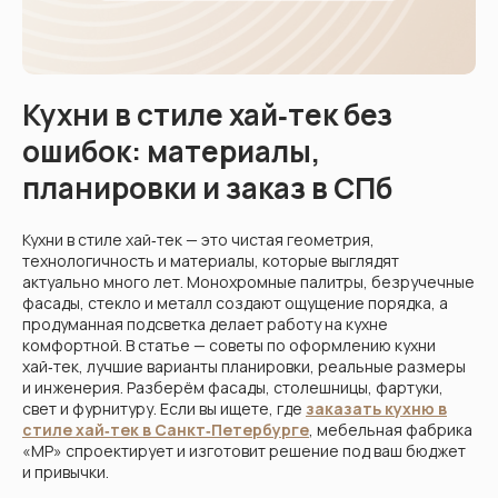
Кухни
Шкафы
Гардеробные
Диваны
Кухни в стиле хай‑тек без
ошибок: материалы,
планировки и заказ в СПб
Кухни в стиле хай‑тек — это чистая геометрия,
технологичность и материалы, которые выглядят
актуально много лет. Монохромные палитры, безручечные
фасады, стекло и металл создают ощущение порядка, а
продуманная подсветка делает работу на кухне
комфортной. В статье — советы по оформлению кухни
хай‑тек, лучшие варианты планировки, реальные размеры
и инженерия. Разберём фасады, столешницы, фартуки,
свет и фурнитуру. Если вы ищете, где
заказать кухню в
стиле хай‑тек в Санкт‑Петербурге
, мебельная фабрика
«МР» спроектирует и изготовит решение под ваш бюджет
и привычки.