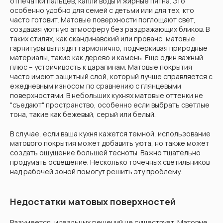
отпечатки пальцев, капли воды и жирные пятна. Это
особенно удобно для семей с детьми или для тех, кто
часто готовит. Матовые поверхности поглощают свет,
создавая уютную атмосферу без раздражающих бликов. В
таких стилях, как скандинавский или прованс, матовые
гарнитуры выглядят гармонично, подчеркивая природные
материалы, такие как дерево и камень. Еще один важный
плюс – устойчивость к царапинам. Матовые покрытия
часто имеют защитный слой, который лучше справляется с
ежедневным износом по сравнению с глянцевыми
поверхностями. В небольших кухнях матовые оттенки не
"съедают" пространство, особенно если выбрать светлые
тона, такие как бежевый, серый или белый.
В случае, если ваша кухня кажется темной, использование
матового покрытия может добавить уюта, но также может
создать ощущение большей тесноты. Важно тщательно
продумать освещение. Несколько точечных светильников
над рабочей зоной помогут решить эту проблему.
Недостатки матовых поверхностей
Разумеется, идеальных решений не существует. Матовые