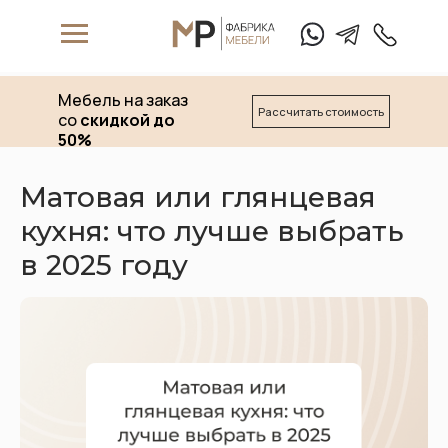
Мебель на заказ
Рассчитать стоимость
со
скидкой до
50%
Матовая или глянцевая
кухня: что лучше выбрать
W
hat's App
T
elegam
в 2025 году
+7 (911) 
Матрасы