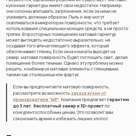
кухонные гарнитуры имеют свои недостатки. Например,
они склонны впитывать загрязнения, если за ними не
ухаживать должным образом. Пыль и жир могут
скапливаться в микропорах поверхности, что требует
использования специальных моющих средств, а не просто
тряпки. В просторных помещениях матовый гарнитур
может выглядеть недостаточно выразительно, не
создавая того впечатляющего эффекта, который
обеспечивает глянец. Если окна комнаты выходят на
север, матовая поверхность будет поглощать свет, делая
помещение более темным. Однако эту проблему можно
решить, комбинируя матовые элементы с глянцевыми,
такими как столешница или фартук.
Если вы предпочитаете матовую поверхность,
рассмотрите возможность
заказа кухни от
производителя “МР”
. Компания предлагает
гарантию
до 3 лет
,
бесплатный замер и 3D-проект
по
конкурентоспособным ценам. Это позволит вам
сэкономить время и избежать лишних хлопот.