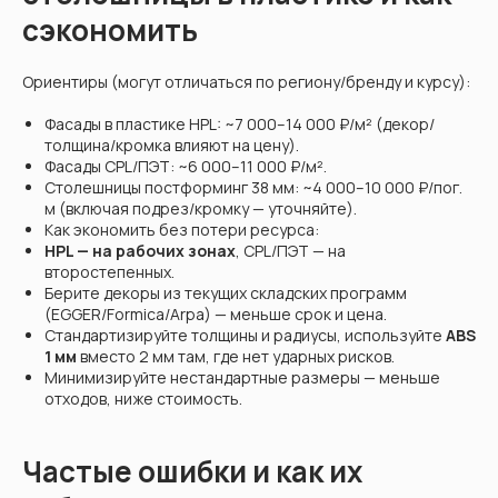
сэкономить
Ориентиры (могут отличаться по региону/бренду и курсу):
Фасады в пластике HPL: ~7 000–14 000 ₽/м² (декор/
толщина/кромка влияют на цену).
Фасады CPL/ПЭТ: ~6 000–11 000 ₽/м².
Столешницы постформинг 38 мм: ~4 000–10 000 ₽/пог.
м (включая подрез/кромку — уточняйте).
Как экономить без потери ресурса:
HPL — на рабочих зонах
, CPL/ПЭТ — на
второстепенных.
Берите декоры из текущих складских программ
(EGGER/Formica/Arpa) — меньше срок и цена.
Стандартизируйте толщины и радиусы, используйте
ABS
1 мм
вместо 2 мм там, где нет ударных рисков.
Минимизируйте нестандартные размеры — меньше
отходов, ниже стоимость.
Частые ошибки и как их