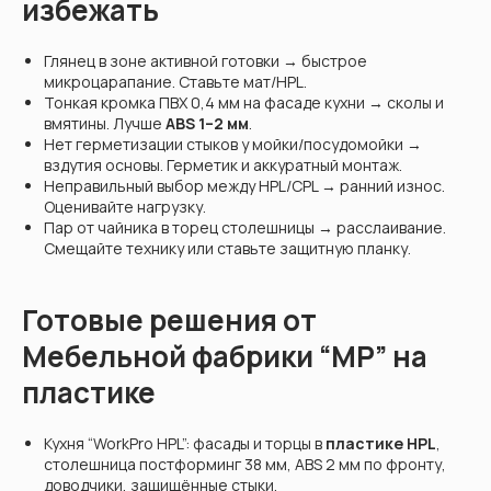
избежать
Глянец в зоне активной готовки → быстрое
микроцарапание. Ставьте мат/HPL.
Тонкая кромка ПВХ 0,4 мм на фасаде кухни → сколы и
вмятины. Лучше
ABS 1–2 мм
.
Нет герметизации стыков у мойки/посудомойки →
вздутия основы. Герметик и аккуратный монтаж.
Неправильный выбор между HPL/CPL → ранний износ.
Оценивайте нагрузку.
Пар от чайника в торец столешницы → расслаивание.
Смещайте технику или ставьте защитную планку.
Готовые решения от
Мебельной фабрики “МР” на
пластике
Кухня “WorkPro HPL”: фасады и торцы в
пластике HPL
,
столешница постформинг 38 мм, ABS 2 мм по фронту,
доводчики, защищённые стыки.