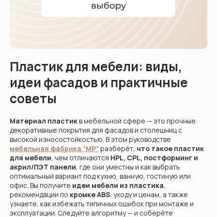
Кухни
Шкафы
Гардеробные
Диваны
Пластик для мебели: виды,
идеи фасадов и практичные
советы
Материал пластик
в мебельной сфере — это прочные
декоративные покрытия для фасадов и столешниц с
высокой износостойкостью. В этом руководстве
мебельная фабрика “МР”
разберёт,
что такое пластик
для мебели
, чем отличаются
HPL, CPL, постформинг и
акрил/ПЭТ панели
, где они уместны и как выбрать
оптимальный вариант под кухню, ванную, гостиную или
офис. Вы получите
идеи мебели из пластика
,
рекомендации по
кромке ABS
, уходу и ценам, а также
узнаете, как избежать типичных ошибок при монтаже и
эксплуатации. Следуйте алгоритму — и соберёте