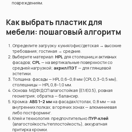
повреждениям.
Как выбрать пластик для
мебели: пошаговый алгоритм
Определите загрузку: кухня/офис/детская → высокие
требования; гостиная → средние.
Выберите материал:
HPL
для столешниц и активных
фасадов;
CPL
— на вертикальные поверхности со
средней нагрузкой;
акрил/ПЭТ
— для глянцевой
эстетики.
Толщина: фасады — HPL 0,6–0,8 мм (CPL 0,3–0,5 мм),
столешницы — HPL 0,8–1,0 мм.
Основа: МДФ/ДСП влагостойкая (E1/E0.5), ровная
геометрия; обратка — балансир.
Кромка:
ABS 1–2 мм
на фасадах/столах, 0,8 мм — на
внутренних полках; в горячих зонах — алюминиевая
либо постформинг.
Клей и технология: предпочтительно
ПУР‑клей
(влагостойкость/теплостойкость), аккуратная
притирка кромки.