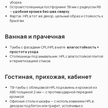
уборка.
Остров/столешница постформинг 38 мм с радиусом R6
—
удобная кромка без шва сверху
.
Фартук: HPL в тот же декор, цельный образ и стойкость к
брызгам.
Ванная и прачечная
Тумбы с фасадами CPL/HPL в мате:
влагостойкость +
простота ухода
.
Столешницы под умывальник: HPL с влагостойкой плитой
и герметизацией стыков.
Гостиная, прихожая, кабинет
ТВ-тумбы с облицовкой HPL под камень и кромкой из
ABS толщиной 2 мм — с противоударной передней
кромкой.
Офисные столы и шкафы — с использованием HPL в
декорах под бетон или графит, устойчивых к