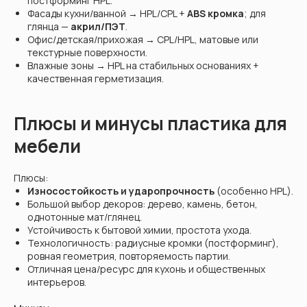
постформинг HPL.
Фасады кухни/ванной → HPL/CPL +
ABS кромка
; для
глянца —
акрил/ПЭТ
.
Офис/детская/прихожая → CPL/HPL, матовые или
текстурные поверхности.
Влажные зоны → HPL на стабильных основаниях +
качественная герметизация.
Плюсы и минусы пластика для
мебели
Плюсы:
Износостойкость и ударопрочность
(особенно HPL).
Большой выбор декоров: дерево, камень, бетон,
однотонные мат/глянец.
Устойчивость к бытовой химии, простота ухода.
Технологичность: радиусные кромки (постформинг),
ровная геометрия, повторяемость партии.
Отличная цена/ресурс для кухонь и общественных
интерьеров.