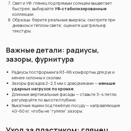
Свет и УФ: глянец под прямым солнцем выцветает
быстрее; выбирайте
УФ‑стабилизированные
коллекции.
Образцы: берите реальные выкрасы, смотрите при
дневном и тёплом свете; оцените шаг/рельеф
текстуры.
Важные детали: радиусы,
зазоры, фурнитура
Радиусы постформинга R3–R6 комфортны для рук и
менее склонны к сколам.
Зазоры фасадов 2–2,5 мм с доводчиками —
меньше
ударных нагрузок по кромке
.
Длинные вертикальные фасады — ставьте 3–4 петли,
регулируйте по высоте/глубине.
Выкатные ящики под тяжёлую посуду — направляющие
40–60 кг, чтобы не “гуляли” зазоры.
Уход за пластиком: глянец,