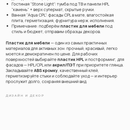
Гостиная “Stone Light”: тумба под ТВ и панели HPL
“камень” + верх супермат, скрытые ручки.
Ванная “Aqua CPL”: фасады CPL в мате, влагостойкая
плита, герметизация, фурнитура нерж. исполнения.
Примечание: подберём
пластик для мебели
под
стиль и бюджет, отправим образцы декоров.
Пластик для мебели
— один из самых практичных
материалов для активных зон: прочный, красивый, легко
моется и демократичен по цене. Для рабочих
поверхностей выбирайте
пластик HPL
и постформинг, для
фасадов — HPL/CPL или
акрил/ПЭТ
при приоритете глянца.
Закладывайте
ABS кромку
, качественный клей,
герметизируйте стыки и соблюдайте уход — и интерьер
прослужит долго, сохраняя внешний вид.
ДИЗАЙН И ДЕКОР