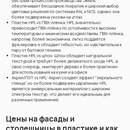
быстрым процессом производства. Эмаль
обеспечивает бесшовное покрытие и широкий выбор
цветовых решений по системам RAL и NCS, однако она
более подвержена сколам на углах.
Пластик HPL vs ПВХ-плёнка: HPL значительно
превосходит ПВХ-плёнку по устойчивости к высоким
температурам и химическим воздействиям. ПВХ-плёнка,
напротив, более экономична, легко поддаётся
фрезеровке и обладает гибкостью, но чувствительна к
пару от бытовой техники.
Пластик HPL vs шпон: Шпон обладает натуральной
текстурой и требует более деликатного ухода. HPL, в
свою очередь, имитирует дерево и более практичен
для использования на кухне и в офисе.
Акрил/ПЭТ vs HPL: Акрил создаёт эффект "зеркального
глянца", но он более подвержен царапинам. HPL
является универсальным материалом с широким
спектром текстур, что делает его идеальным для
различных применений.
Цены на фасады и
столешницы в пластике и как