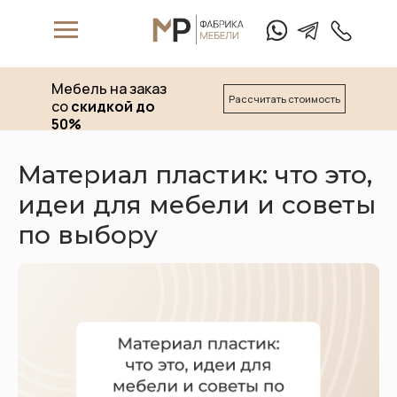
Мебель на заказ
Рассчитать стоимость
со
скидкой до
50%
Материал пластик: что это,
идеи для мебели и советы
W
hat's App
T
elegam
по выбору
+7 (911) 
Матрасы