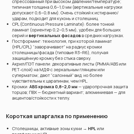
спрессованный при высоком давлении/температуре;
типичная толщина 0,6–1,0 мм (вертикальные нагрузки
допускают 0,6–0,8 мм). Очень стойкий к истиранию/
ударам, подходит для кухонь и столешниц.
CPL (Continuous Pressure Laminate): более тонкий
ламинат (ориентир 0,2–0,5 мм), удобен для больших
серий и
вертикальных фасадов
в средних нагрузках.
Постформинг: технология, при которой ламинат
(HPL/CPL) “заворачивают” на радиус кромки
столешницы/фасада (типовые R3–R6), получая
защищённую кромку без стыка сверху.
Акрил/ПЭТ панели: декоративные листы (PMMA/ABS или
PET‑слой) на МДФ с зеркальным глянцем или
суперматом; дают “салонный” вид, но более
чувствительны к царапинам, чем HPL.
Кромки:
ABS кромка 0,8–2,0 мм
— ударопрочная защита
торцов; ПВХ — бюджетный вариант; алюминиевая — для
акцентов/стойкости к теплу.
Короткая шпаргалка по применению
Столешницы, активные зоны кухни →
HPL
или