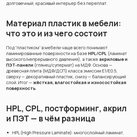
долговечный, красивый интерьер без переплат.
Материал пластик в мебели:
что это и из чего состоит
Под “пластиком” в мебели чаще всего понимают
ламинированные поверхности на базе
HPL/CPL
(ламинат
высокого/непрерывного давления), а также
акриловые и
ПЭТ‑панели
(глянец/супермат) на МДФ. Основа —
древесная плита (МДФ/ДСП) класса эмиссии E1/E0.5,
сверху — декоративный пластик, снизу — балансирующий
слой. Итог —
жёсткая, влагостойкая и износостойкая
поверхность
.
HPL, CPL, постформинг, акрил
и ПЭТ — в чём разница
HPL (High Pressure Laminate): многослойный ламинат,