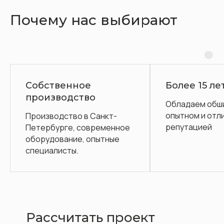
Почему нас выбирают
Более 15 лет на рынке
Гара
Обладаем обширным
Посл
опытном и отличной
обсл
нкт-
репутацией
еменное
тные
Рассчитать проект