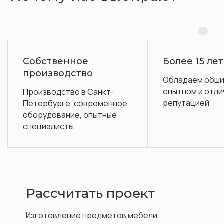
Более 15 лет на рынке
Га
о
Обладаем обширным
По
опытном и отличной
обс
Санкт-
репутацией
ременное
пытные
Рассчитать проект
Изготовление предметов мебели