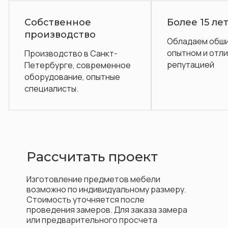
е
Более 15 лет на рынке
во
Обладаем обширным
опытном и отличной
о
в Санкт-
репутацией
овременное
 опытные
Рассчитать проект
Изготовление предметов мебели
возможно по индивидуальному размеру.
Стоимость уточняется после
проведения замеров. Для заказа замера
или предварительного просчета