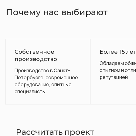
Почему нас выбирают
е
Более 15 лет на рынке
во
Обладаем обширным
П
опытном и отличной
о
 Санкт-
репутацией
овременное
 опытные
Рассчитать проект