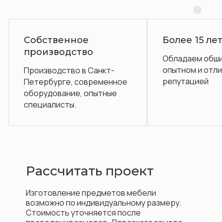
Более 15 лет на рынке
Гаранти
Обладаем обширным
Послегар
опытном и отличной
обслужива
репутацией
ое
Рассчитать проект
Изготовление предметов мебели
возможно по индивидуальному размеру.
Стоимость уточняется после