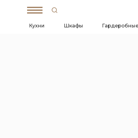
Кухни
Шкафы
Гардеробны
W
hat's App
T
elegam
Санкт-Петербург,
Кантемировская ул., д. 4