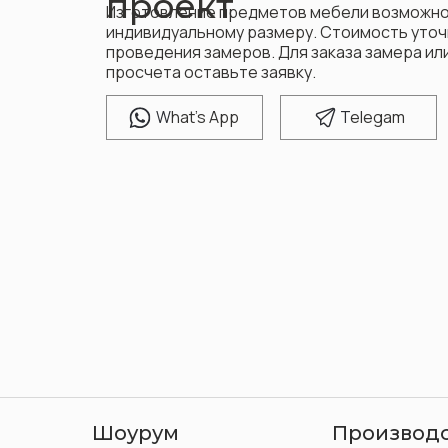
проект
Изготовление предметов мебели возможно
индивидуальному размеру. Стоимость уточ
проведения замеров. Для заказа замера и
просчета оставьте заявку.
W
hat's App
T
elegam
Шоурум
Производ