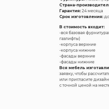
Страна-производител
Гарантия:
24 месяца
Срок изготовления:
до
В стоимость входит:
-вся базовая фурнитур
Диваны
Кресла
Кровати
газлифты)
-корпуса верхние
-корпуса нижние
-фасады верхние
-фасады нижние
Вся мебель изготавли
заявку, чтобы рассчита
или пригласите дизайн
с точной ценой на месте