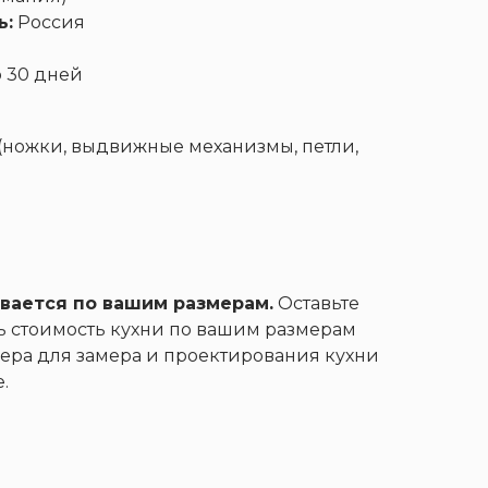
ь:
Россия
 30 дней
Контакты
+7 (911) 928-22-72
а(ножки, выдвижные механизмы, петли,
Матрасы
Столы
В наличии
вается по вашим размерам.
Оставьте
ть стоимость кухни по вашим размерам
ера для замера и проектирования кухни
.