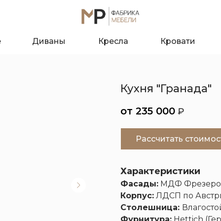
е
Диваны
Кресла
Кровати
Кухня "Гранада"
235 000
₽
Рассчитать стоимос
Характеристики
Фасады:
МДФ Фрезеров
О к
Корпус:
ЛДСП по Австр
Столешница:
Влагосто
Фурнитура:
Hettich (Ге