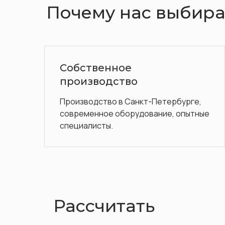
Почему нас выбир
Более 15 лет на рынке
Обладаем обширным опытном и
отличной репутацией
рбурге,
 опытные
Рассчитать