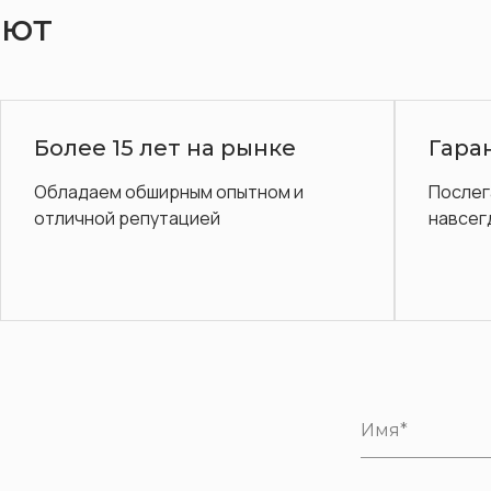
ают
Диваны
Гарантия до 3 лет
3D-
Послегарантийное обслуживание
Диза
навсегда.
в под