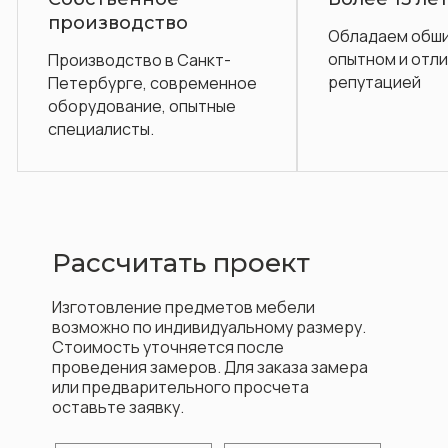
во
Обладаем обширным
П
опытном и отличной
о
 Санкт-
репутацией
овременное
 опытные
Рассчитать проект
Изготовление предметов мебели
возможно по индивидуальному размеру.
Стоимость уточняется после
проведения замеров. Для заказа замера
или предварительного просчета
оставьте заявку.