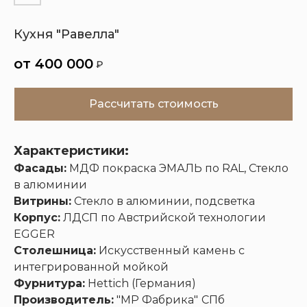
Кухня "Равелла"
Кухни
Шкафы
Гардеробные
Диваны
400 000
₽
Рассчитать стоимость
Характеристики:
Фасады:
МДФ покраска ЭМАЛЬ по RAL, Стекло
в алюминии
Витрины:
Стекло в алюминии, подсветка
Корпус:
ЛДСП по Австрийской технологии
EGGER
Столешница:
Искусственный камень с
интегрированной мойкой
Фурнитура:
Hettich (Германия)
Производитель:
"МР Фабрика"
СПб