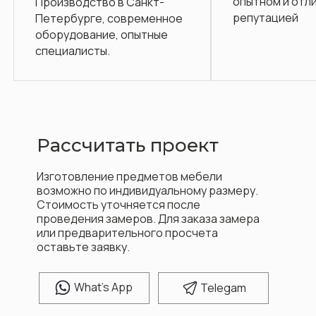
опытном и отличной
оизводство в Санкт-
репутацией
тербурге, современное
орудование, опытные
ециалисты.
Рассчитать проект
Изготовление предметов мебели
возможно по индивидуальному размеру.
Стоимость уточняется после
проведения замеров. Для заказа замера
или предварительного просчета
оставьте заявку.
W
hat's App
T
elegam