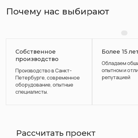
Почему нас выбирают
енное
Более 15 лет на рынке
одство
Обладаем обширным
опытном и отличной
ство в Санкт-
репутацией
ге, современное
ание, опытные
сты.
Рассчитать проект