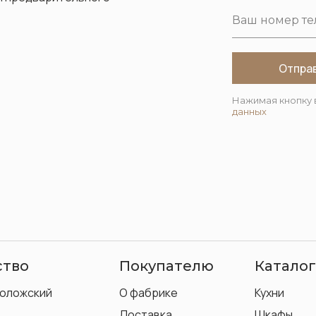
Отпра
Нажимая кнопку 
данных
ство
Покупателю
Каталог
воложский
О фабрике
Кухни
Доставка
Шкафы