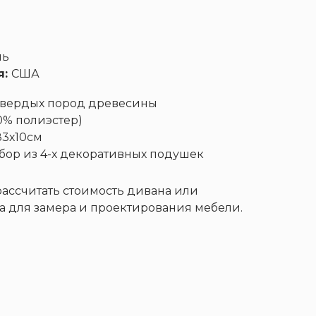
Контакты
нь
+7 (911) 928-22-72
я:
США
 твердых пород древесины
Матрасы
Столы
00% полиэстер)
В наличии
83х10см
абор из 4-х декоративных подушек
 рассчитать стоимость дивана или
а для замера и проектирования мебели.