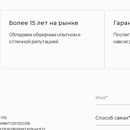
Гарантия до 3 лет
3D-
Диваны
Послегарантийное обслуживание
Диза
навсегда.
в по
 по
няется после
ли предварительного