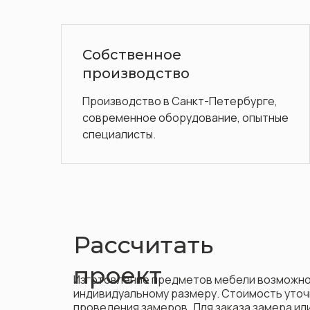
Более 15 лет на рынке
Обладаем обширным опытном и
отличной репутацией
рбурге,
, опытные
Рассчитать
проект
Изготовление предметов мебели возможно
индивидуальному размеру. Стоимость уточ
проведения замеров. Для заказа замера и