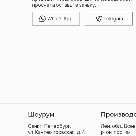
просчета оставьте заявку.
W
hat's App
T
elegam
Шоурум
Производ
Санкт-Петербург,
Лен. обл., Все
ул. Кантемировская, д. 4.
р-он, пос. им.