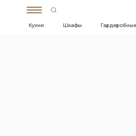
Кухни
Шкафы
Гардеробны
W
hat's App
T
elegam
Санкт-Петербург,
Кантемировская ул., д. 4