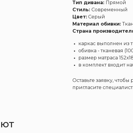
Тип дивана:
Прямой
Стиль:
Современный
Цвет:
Серый
Материал обивки:
Тка
Страна производител
Диваны
Кресла
каркас выполнен из
Кровати
обивка - тканевая (1
размер матраса 152х1
в комплект входит н
Оставьте заявку, чтобы
пригласите специалист
ают