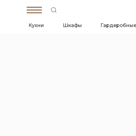
Кухни
Шкафы
Гардеробны
W
hat's App
T
elegam
Санкт-Петербург,
Кантемировская ул., д. 4