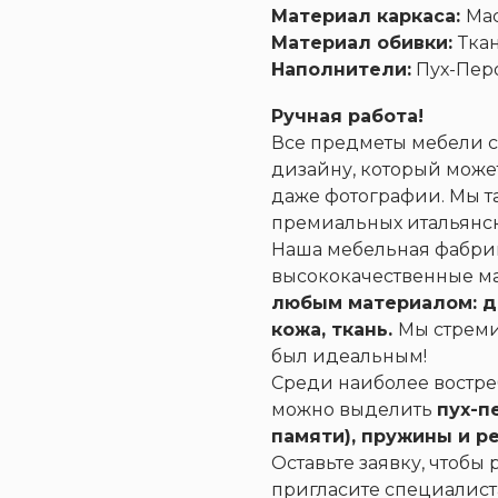
Материал каркаса:
Мас
Материал обивки:
Тка
Наполнители:
Пух-Перо
Ручная работа!
Все предметы мебели 
Диваны
Кресла
Кровати
дизайну, который может
даже фотографии. Мы т
премиальных итальянск
Наша мебельная фабрик
высококачественные м
любым материалом: де
кожа, ткань.
Мы стреми
был идеальным!
Среди наиболее востр
можно выделить
пух-п
памяти), пружины и р
Оставьте заявку, чтобы
пригласите специалист