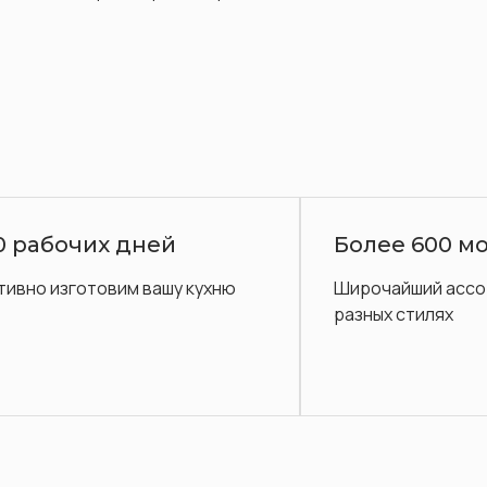
0 рабочих дней
Более 600 м
ивно изготовим вашу кухню
Широчайший ассо
разных стилях