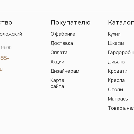
ство
Покупателю
Каталог
воложский
О фабрике
Кухни
Доставка
Шкафы
 16:00
Оплата
Гардеробн
-85-
Акции
Диваны
ru
Дизайнерам
Кровати
Карта
Кресла
сайта
Столы
Матрасы
Товар в на