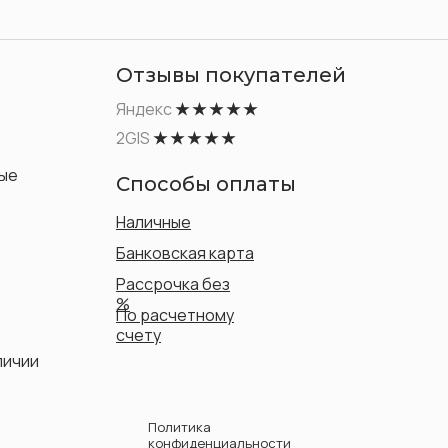
Отзывы покупателей
Яндекс
★ ★ ★ ★ ★
2GIS
★ ★ ★ ★ ★
ые
Способы оплаты
Наличные
Банковская карта
Рассрочка без
%
По расчетному
счету
личии
Политика
конфиденциальности