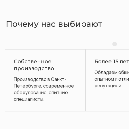
Почему нас выбирают
Более 15 лет на рынке
Га
о
Обладаем обширным
По
опытном и отличной
об
Санкт-
репутацией
ременное
пытные