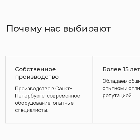
Почему нас выбирают
енное
Более 15 лет на рынке
одство
Обладаем обширным
опытном и отличной
ство в Санкт-
репутацией
ге, современное
ание, опытные
сты.