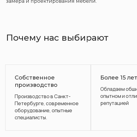
замера и проектирования мебели.
Почему нас выбирают
ое
Более 15 лет на рынке
во
Обладаем обширным
опытном и отличной
в Санкт-
репутацией
современное
 опытные