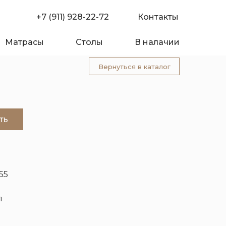
+7 (911) 928-22-72
Контакты
Матрасы
Столы
В налачии
Вернуться в каталог
ть
55
л
омпании
Покупателю