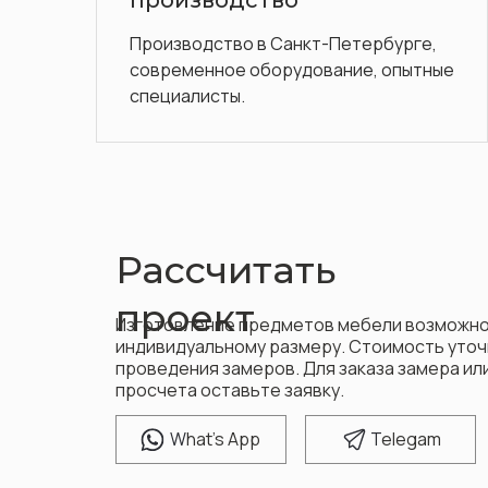
Обладаем обширным опытном и
отличной репутацией
ербурге,
е, опытные
Рассчитать
проект
Изготовление предметов мебели возможно
индивидуальному размеру. Стоимость уточ
проведения замеров. Для заказа замера и
просчета оставьте заявку.
W
hat's App
T
elegam