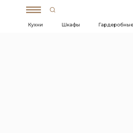
Кухни
Шкафы
Гардеробны
W
hat's App
T
elegam
Санкт-Петербург,
Кантемировская ул., д. 4