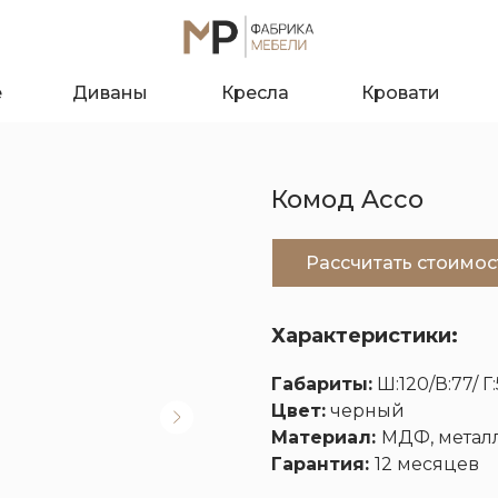
е
Диваны
Кресла
Кровати
Комод Acco
Рассчитать стоимос
Характеристики:
Габариты:
Ш:120/В:77/ Г:
Цвет:
черный
Материал:
МДФ, метал
О к
Гарантия:
12 месяцев