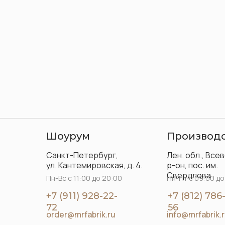
Шоурум
Производ
Санкт-Петербург,
Лен. обл., Все
ул. Кантемировская, д. 4.
р-он, пос. им.
Свердлова.
Пн-Вс с 11:00 до 20:00
Пн-Пт с 09:00 до
+7 (911) 928-22-
+7 (812) 786
72
56
order@mrfabrik.ru
info@mrfabrik.