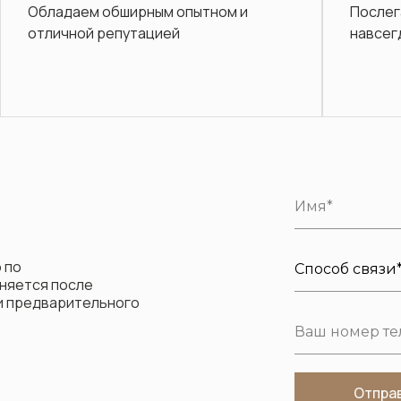
Послегарантийное обслуживание
Диз
навсегда.
в п
Диваны
 по
няется после
ли предварительного
Отпра