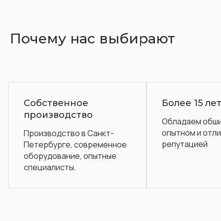
Почему нас выбирают
е
Более 15 лет на рынке
во
Обладаем обширным
опытном и отличной
в Санкт-
репутацией
овременное
 опытные