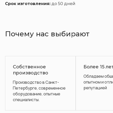
Срок изготовления:
до 50 дней
Почему нас выбирают
бственное
Более 15 лет на ры
оизводство
Обладаем обширным
опытном и отличной
оизводство в Санкт-
репутацией
тербурге, современное
орудование, опытные
ециалисты.