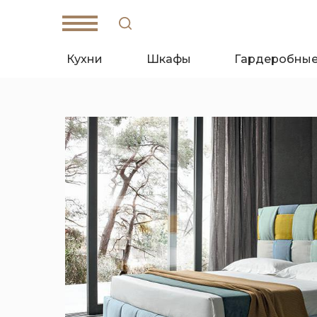
Кухни
Шкафы
Гардеробны
W
hat's App
T
elegam
Санкт-Петербург,
Кантемировская ул., д. 4