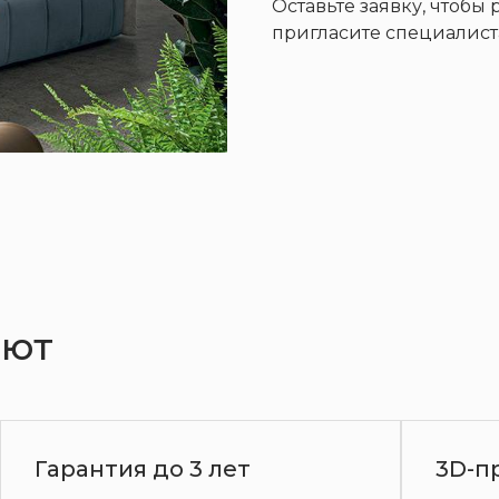
Оставьте заявку, чтобы
пригласите специалист
Диваны
Кресла
Кровати
ают
3D-проект и замер
От 