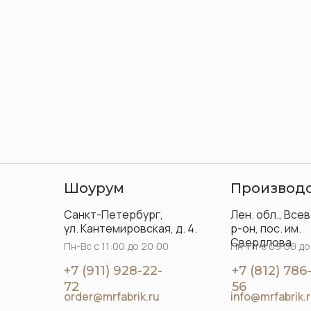
Шоурум
Производ
Санкт-Петербург,
Лен. обл., Все
ул. Кантемировская, д. 4.
р-он, пос. им.
Свердлова.
Пн-Вс с 11:00 до 20:00
Пн-Пт с 09:00 до
+7 (911) 928-22-
+7 (812) 786
72
56
order@mrfabrik.ru
info@mrfabrik.