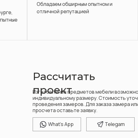
 и
Послегарантийное обслуживание
навсегда.
Рассчитать
проект
Изготовление предметов мебели возможно
индивидуальному размеру. Стоимость уточ
проведения замеров. Для заказа замера и
просчета оставьте заявку.
W
hat's App
T
elegam