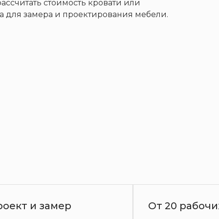
 рассчитать стоимость кровати или
а для замера и проектирования мебели.
Контакты
+7 (911) 928-22-72
Матрасы
Столы
В наличии
20 рабочих дней
Более 600 