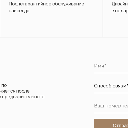
Дизайнерские услуги и дизайн-проект
Опера
в подарок.
Диваны
 по
няется после
ли предварительного
Отпра