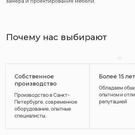
замера и проектирования мебели.
Почему нас выбирают
Более 15 лет на рынке
Гара
Обладаем обширным
Посл
опытном и отличной
обслу
нкт-
репутацией
менное
тные