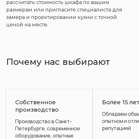
рассчитать стоимость шкафа по вашим
размерам или пригласите специалиста для
замера и проектировании кухни с точной
ценой на месте.
Почему нас выбирают
нное
Более 15 лет на рынке
ство
Обладаем обширным
опытном и отличной
во в Санкт-
репутацией
, современное
ие, опытные