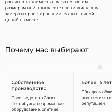
рассчитать стоимость шкафа по вашим
размерам или пригласите специалиста для
замера и проектировании кухни с точной
ценой на месте.
Почему нас выбирают
ое
Более 15 лет на рынке
во
Обладаем обширным
опытном и отличной
в Санкт-
репутацией
современное
 опытные