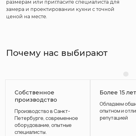
размерам или пригласите специалиста для
замера и проектировании кухни с точной
ценой на месте.
Почему нас выбирают
ное
Более 15 лет на рынке
ство
Обладаем обширным
опытном и отличной
о в Санкт-
репутацией
 современное
е, опытные
.