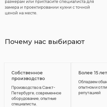
размерам или пригласите специалиста для
замера и проектировании кухни с точной
ценой на месте.
Почему нас выбирают
ное
Более 15 лет на рынке
ство
Обладаем обширным
опытном и отличной
о в Санкт-
репутацией
 современное
е, опытные
.