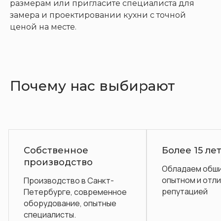
размерам или пригласите специалиста для
замера и проектировании кухни с точной
ценой на месте.
Почему нас выбирают
ное
Более 15 лет на рынке
ство
Обладаем обширным
опытном и отличной
о в Санкт-
репутацией
 современное
е, опытные
.