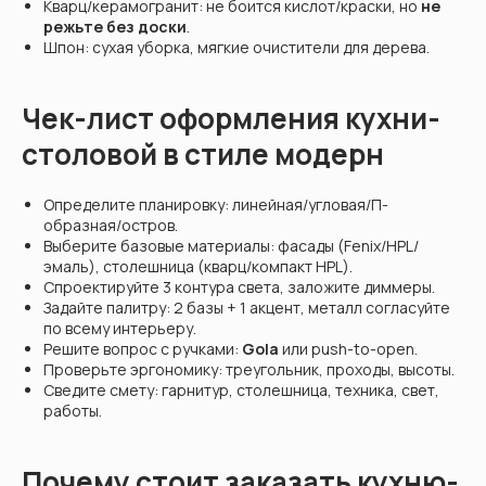
Кварц/керамогранит: не боится кислот/краски, но
не
режьте без доски
.
Шпон: сухая уборка, мягкие очистители для дерева.
Чек-лист оформления кухни-
столовой в стиле модерн
Определите планировку: линейная/угловая/П-
образная/остров.
Выберите базовые материалы: фасады (Fenix/HPL/
эмаль), столешница (кварц/компакт HPL).
Спроектируйте 3 контура света, заложите диммеры.
Задайте палитру: 2 базы + 1 акцент, металл согласуйте
по всему интерьеру.
Решите вопрос с ручками:
Gola
или push-to-open.
Проверьте эргономику: треугольник, проходы, высоты.
Сведите смету: гарнитур, столешница, техника, свет,
работы.
Почему стоит заказать кухню-