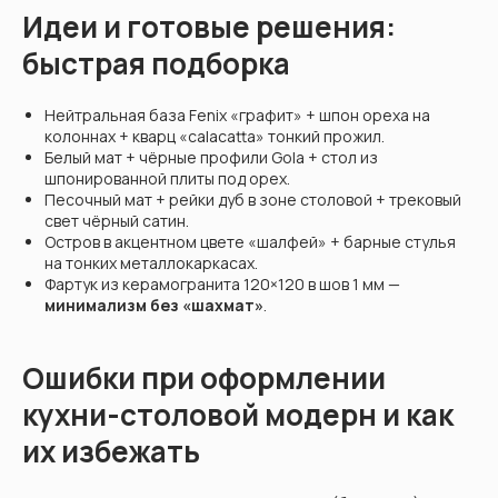
Идеи и готовые решения:
быстрая подборка
Нейтральная база Fenix «графит» + шпон ореха на
колоннах + кварц «calacatta» тонкий прожил.
Белый мат + чёрные профили Gola + стол из
шпонированной плиты под орех.
Песочный мат + рейки дуб в зоне столовой + трековый
свет чёрный сатин.
Остров в акцентном цвете «шалфей» + барные стулья
на тонких металлокаркасах.
Фартук из керамогранита 120×120 в шов 1 мм —
минимализм без «шахмат»
.
Ошибки при оформлении
кухни-столовой модерн и как
их избежать