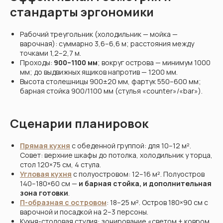
стандарты эргономики
Рабочий треугольник (холодильник — мойка —
варочная): суммарно 3,6–6,6 м; расстояния между
точками 1,2–2,7 м.
Проходы:
900–1100 мм
; вокруг острова — минимум 1000
мм; до выдвижных ящиков напротив — 1200 мм.
Высота столешницы 900±20 мм, фартук 550–600 мм;
барная стойка 900/1100 мм (стулья «counter»/«bar»).
Сценарии планировок
Прямая кухня
с обеденной группой: для 10–12 м².
Совет: верхние шкафы до потолка, холодильник у торца,
стол 120×75 см, 4 стула.
Угловая кухня
с полуостровом: 12–16 м². Полуостров
140–180×60 см —
и барная стойка, и дополнительная
зона готовки
.
П-образная с островом
: 18–25 м². Остров 180×90 см с
варочной и посадкой на 2–3 персоны.
Кухня-столовая студия: зонирование «светом + ковром