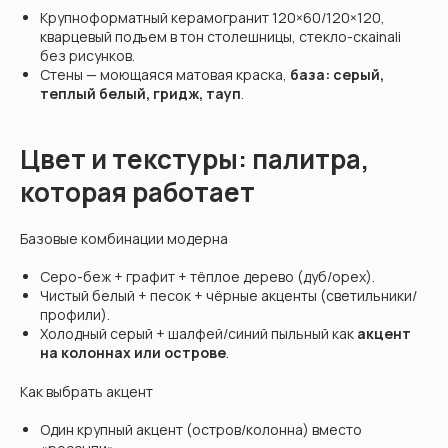
Крупноформатный керамогранит 120×60/120×120,
кварцевый подъем в тон столешницы, стекло-скаinali
без рисунков.
Стены — моющаяся матовая краска,
база: серый,
теплый белый, гридж, тауп
.
Цвет и текстуры: палитра,
которая работает
Базовые комбинации модерна
Серо-беж + графит + тёплое дерево (дуб/орех).
Чистый белый + песок + чёрные акценты (светильники/
профили).
Холодный серый + шалфей/синий пыльный как
акцент
на колоннах или острове
.
Как выбрать акцент
Один крупный акцент (остров/колонна) вместо