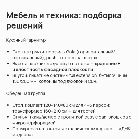
Мебель и техника: подборка
решений
Кухонный гарнитур
Скрытые ручки: профиль Gola (горизонтальный/
вертикальный), push-to-open на верхах.
Высота верхних модулей до потолка —
хранение +
целостность фасадной плоскости
.
Внутри: выкатные системы full extension, бутылочницы
150/200 мм, колонны под духовой и СВЧ.
Обеденная группа
Стол: компакт 120–140×80 см для 4–6 персон;
трансформер 160–210 см — для гостей.
Стулья: ткань/велюр с пропиткой easy clean, экошкіра с
микроперфорацией.
Полукресла на тонком металлическом каркасе — «ДНК
модерна».