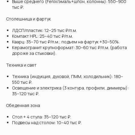
Выше среднего (Fenix/эмаль+шпон, колонны): 550–900
тыс ₽.
Столешница и фартук
ЛДСП/пластик: 12–25 тыс ₽/п.м.
Компакт HPL: 25–40 тыс ₽/п.м.
Кварц: 35–70 тыс ₽/п.м.; подъем на фартук +30–50%.
Керамогранит крупноформат: 30–60 тыс ₽/п.м. (работа
дороже за стыковки).
Техника и свет
Техника (индукция, духовой, ПММ, холодильник): 180–
550 тыс ₽.
Освещение и электрика (3 контура, профили, диммеры):
35–120 тыс ₽.
Обеденная зона
Стол + 4 стула: 35–120 тыс ₽.
Подвесы над столом: 10–40 тыс ₽.