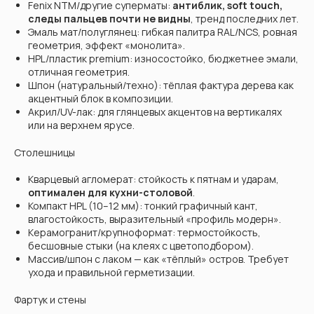
Fenix NTM/другие суперматы:
антиблик, soft touch,
следы пальцев почти не видны
, тренд последних лет.
Эмаль мат/полуглянец: гибкая палитра RAL/NCS, ровная
геометрия, эффект «монолита».
HPL/пластик premium: износостойко, бюджетнее эмали,
отличная геометрия.
Шпон (натуральный/техно): тёплая фактура дерева как
акцентный блок в композиции.
Акрил/UV-лак: для глянцевых акцентов на вертикалях
или на верхнем ярусе.
Столешницы
Кварцевый агломерат: стойкость к пятнам и ударам,
оптимален для кухни-столовой
.
Компакт HPL (10–12 мм): тонкий графичный кант,
влагостойкость, выразительный «профиль модерн».
Керамогранит/крупноформат: термостойкость,
бесшовные стыки (на клеях с цветоподбором).
Массив/шпон с лаком — как «тёплый» остров. Требует
ухода и правильной герметизации.
Фартук и стены