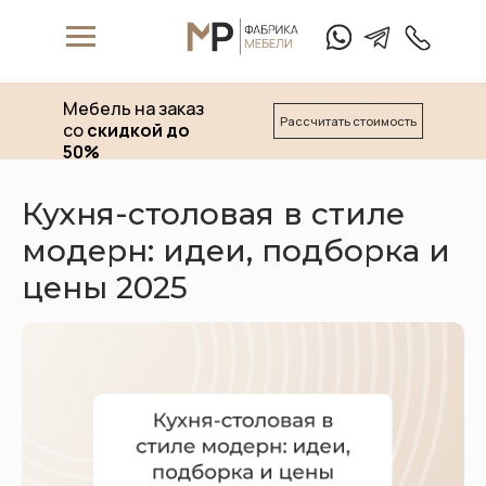
Мебель на заказ
Рассчитать стоимость
со
скидкой до
50%
Кухня-столовая в стиле
модерн: идеи, подборка и
W
hat's App
T
elegam
цены 2025
+7 (911) 
Матрасы