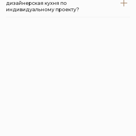
дизайнерская кухня по
индивидуальному проекту?
Почему стоит заказать дизайнерскую
кухню в мебельной фабрике "МР"
Шоурум
Санкт-Петербург,
ул. Кантемировская, д. 4.
Пн-Вс с 11:00 до 20:00
+7 (911) 928-22-72
order@mrfabrik.ru