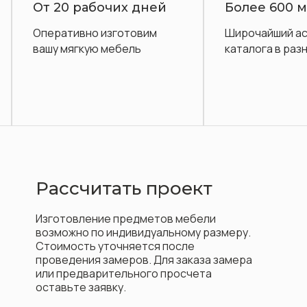
абочих дней
Более 600 моделей
но изготовим
Широчайший ассортимент
ую мебель
каталога в разных стилях
Рассчитать проект
Изготовление предметов мебели
возможно по индивидуальному размеру.
Стоимость уточняется после
проведения замеров. Для заказа замера
или предварительного просчета
оставьте заявку.