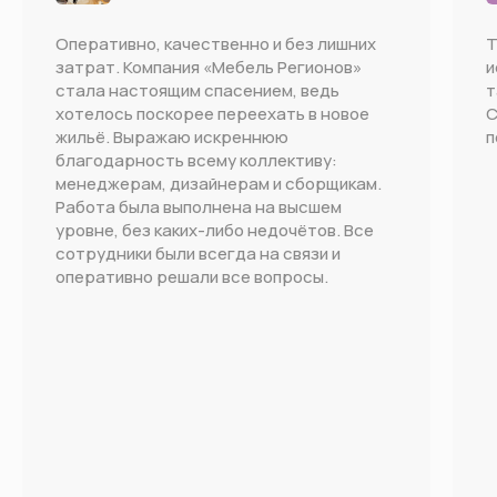
Оперативно, качественно и без лишних
Т
затрат. Компания «Мебель Регионов»
и
стала настоящим спасением, ведь
т
хотелось поскорее переехать в новое
С
жильё. Выражаю искреннюю
п
благодарность всему коллективу:
менеджерам, дизайнерам и сборщикам.
Работа была выполнена на высшем
уровне, без каких-либо недочётов. Все
сотрудники были всегда на связи и
оперативно решали все вопросы.