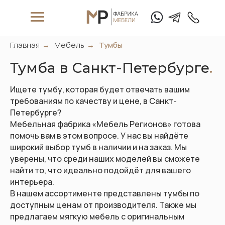
Главная
→
Мебель
→
Тумбы
Тумба в Санкт-Петербурге
.
Ищете тумбу, которая будет отвечать вашим
требованиям по качеству и цене, в Санкт-
Петербурге?
Мебельная фабрика «Мебель Регионов» готова
W
hat's App
T
elegam
помочь вам в этом вопросе. У нас вы найдёте
широкий выбор тумб в наличии и на заказ. Мы
уверены, что среди наших моделей вы сможете
найти то, что идеально подойдёт для вашего
+7 (911) 
интерьера.
В нашем ассортименте представлены тумбы по
Матрасы
доступным ценам от производителя. Также мы
предлагаем мягкую мебель с оригинальным