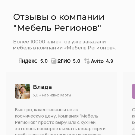
Отзывы о компании
"Мебель Регионов"
Более 10000 клиентов уже заказали
мебель в компании «Мебель Регионов».
Влада
5,0 ⭐ на Яндекс.Карты
Быстро, качественно и не за
О
космическую цену. Компания "Мебель
к
Регионов" просто выручили с кухней,
к
хотелось поскорее въехать в квартиру и
з
чтобы можно было нормально готовить.
р