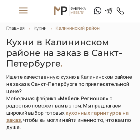
Главная
→
Кухни
→
Калининский район
Кухни в Калининском
районе на заказ в Санкт-
Петербурге
.
Ищете качественную кухню в Калининском районе
W
hat's App
T
elegam
на заказ в Санкт-Петербурге по привлекательной
цене?
Мебельная фабрика
«Мебель Регионов»
с
радостью поможет вам в этом. Мы предлагаем
+7 (911) 
широкий выбор готовых
кухонных гарнитуров на
заказ
, чтобы вы могли найти именно то, что вам по
Матрасы
душе.