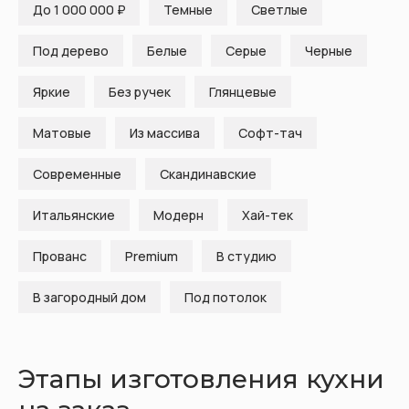
До 1 000 000 ₽
Темные
Светлые
Под дерево
Белые
Серые
Черные
Яркие
Без ручек
Глянцевые
Матовые
Из массива
Софт-тач
Современные
Скандинавские
Итальянские
Модерн
Хай-тек
Прованс
Premium
В студию
В загородный дом
Под потолок
Этапы изготовления кухни